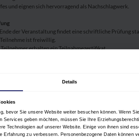
fes und eignen sich hervorragend als Nachschlagwerk.
fung
nde der Veranstaltung findet eine schriftliche Prüfung sta
Teilnehme ist freiwillig.
 Teilnehmer erhalten ein Teilnahmezertifikat.
Details
OGRAMM
Cookies
LNEHMER:INNENKREIS
ung, bevor Sie unsere Website weiter besuchen können. Wenn Sie 
len Services geben möchten, müssen Sie Ihre Erziehungsberechti
ERENT:INNEN
e Technologien auf unserer Website. Einige von ihnen sind ess
hre Erfahrung zu verbessern. Personenbezogene Daten können ver