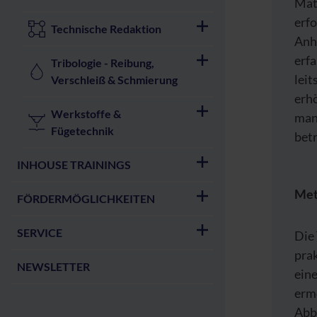
Mat
erfo
Technische Redaktion
Anha
erf
Tribologie - Reibung,
leit
Verschleiß & Schmierung
erhö
Werkstoffe &
man
Fügetechnik
betr
INHOUSE TRAININGS
Met
FÖRDERMÖGLICHKEITEN
SERVICE
Die
pra
NEWSLETTER
ein
erm
Abb