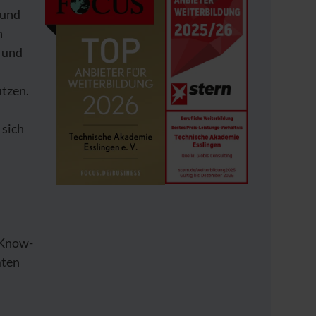
 und
n
 und
utzen.
 sich
 Know-
mten