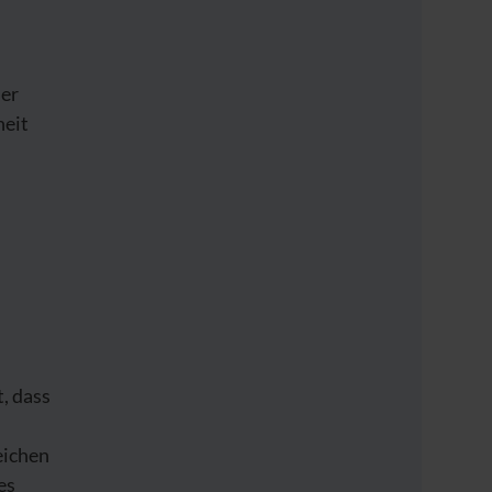
der
heit
, dass
eichen
es