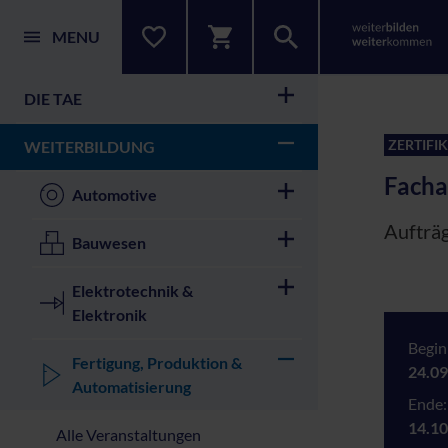
MENU
DIE TAE
ZERTIFI
WEITERBILDUNG
Facha
Automotive
Aufträg
Bauwesen
Elektrotechnik &
Elektronik
Begin
Fertigung, Produktion &
24.09
Automatisierung
Ende:
14.10
Alle Veranstaltungen