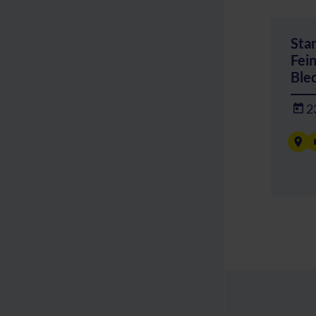
Sta
Fei
Ble
2