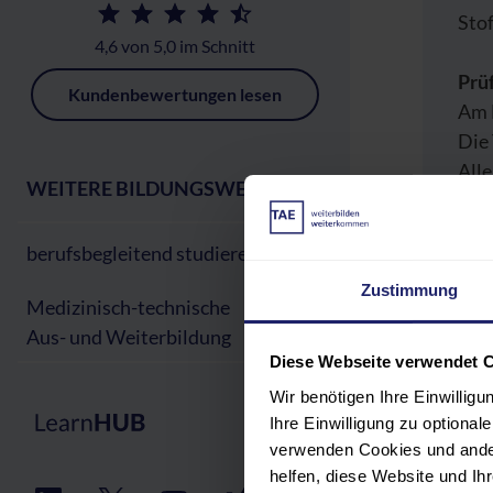
Stof
4,6 von 5,0 im Schnitt
Prü
Kundenbewertungen lesen
Am E
Die 
Alle
WEITERE BILDUNGSWEGE:
berufsbegleitend studieren
Zustimmung
PR
Medizinisch-technische
Aus- und Weiterbildung
Diese Webseite verwendet 
TEI
Wir benötigen Ihre Einwillig
Ihre Einwilligung zu optiona
REF
verwenden Cookies und ander
helfen, diese Website und I