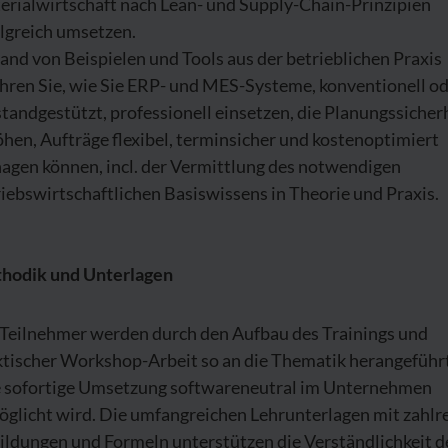
erialwirtschaft nach Lean- und Supply-Chain-Prinzipien
lgreich umsetzen.
nd von Beispielen und Tools aus der betrieblichen Praxis
ahren Sie, wie Sie ERP- und MES-Systeme, konventionell o
standgestützt, professionell einsetzen, die Planungssicher
hen, Aufträge flexibel, terminsicher und kostenoptimiert
agen können, incl. der Vermittlung des notwendigen
iebswirtschaftlichen Basiswissens in Theorie und Praxis.
hodik und Unterlagen
 Teilnehmer werden durch den Aufbau des Trainings und
ktischer Workshop-Arbeit so an die Thematik herangeführt
e sofortige Umsetzung softwareneutral im Unternehmen
öglicht wird. Die umfangreichen Lehrunterlagen mit zahlr
ildungen und Formeln unterstützen die Verständlichkeit d