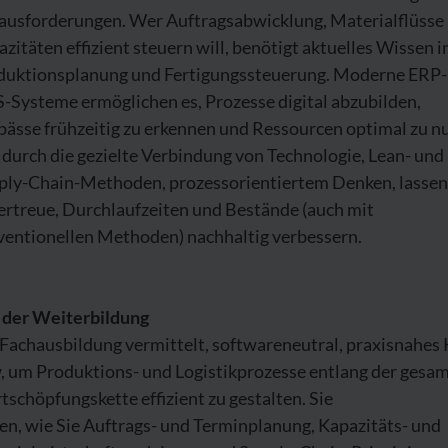
ausforderungen. Wer Auftragsabwicklung, Materialflüsse
zitäten effizient steuern will, benötigt aktuelles Wissen i
duktionsplanung und Fertigungssteuerung. Moderne ERP-
-Systeme ermöglichen es, Prozesse digital abzubilden,
pässe frühzeitig zu erkennen und Ressourcen optimal zu n
durch die gezielte Verbindung von Technologie, Lean- und
ply-Chain-Methoden, prozessorientiertem Denken, lassen
ertreue, Durchlaufzeiten und Bestände (auch mit
ventionellen Methoden) nachhaltig verbessern.
l der Weiterbildung
 Fachausbildung vermittelt, softwareneutral, praxisnahes
, um Produktions- und Logistikprozesse entlang der gesa
schöpfungskette effizient zu gestalten. Sie
en, wie Sie Auftrags- und Terminplanung, Kapazitäts- und