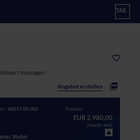
optimiert managen
Angebot erstellen
r.:
60217.00.002
Präsenz
EUR 2.980,00
(MwSt.-frei)
Rainer Weber