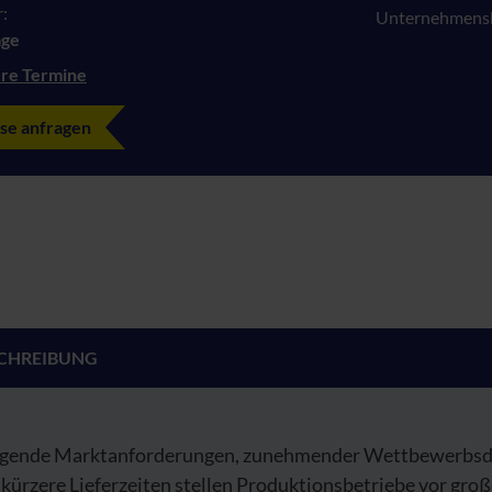
:
Unternehmensb
age
re Termine
se anfragen
CHREIBUNG
igende Marktanforderungen, zunehmender Wettbewerbsd
kürzere Lieferzeiten stellen Produktionsbetriebe vor gro