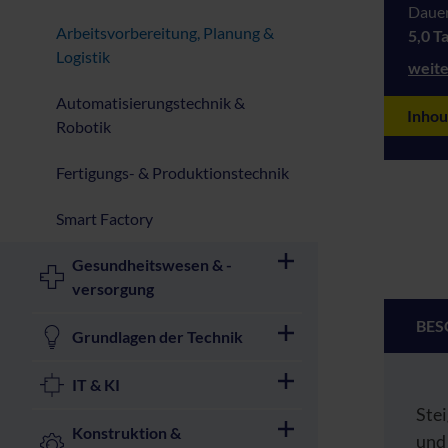
Dauer
Arbeitsvorbereitung, Planung &
5,0 T
Logistik
weite
Automatisierungstechnik &
Inhou
Robotik
Fertigungs- & Produktionstechnik
Smart Factory
Gesundheitswesen & -
versorgung
BES
Grundlagen der Technik
IT & KI
Ste
Konstruktion &
und 