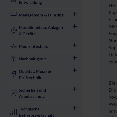
Entwicklung
Her
Kapa
Management & Führung
Pro
MES
Maschinenbau, Anlagen
Eng
& Geräte
Nur 
Medizintechnik
Sup
Lief
Nachhaltigkeit
kon
Qualität, Mess- &
Prüftechnik
Zie
Die
Sicherheit und
Arbeitsschutz
how
Wert
Technische
lern
Betriebswirtschaft