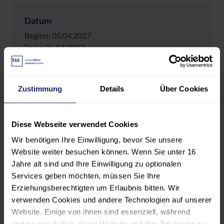
Datum
Beginn: 05.04.2027
Ende: 06.04.2027
Lernsetting & Ort
Zustimmung
Details
Über Cookies
Flex: Ostfildern oder Online
Preis
Diese Webseite verwendet Cookies
EUR 1.230,00
Wir benötigen Ihre Einwilligung, bevor Sie unsere
Website weiter besuchen können. Wenn Sie unter 16
Jahre alt sind und Ihre Einwilligung zu optionalen
In den Warenkorb
Services geben möchten, müssen Sie Ihre
Erziehungsberechtigten um Erlaubnis bitten. Wir
verwenden Cookies und andere Technologien auf unserer
Datum
Website. Einige von ihnen sind essenziell, während
andere uns helfen, diese Website und Ihre Erfahrung zu