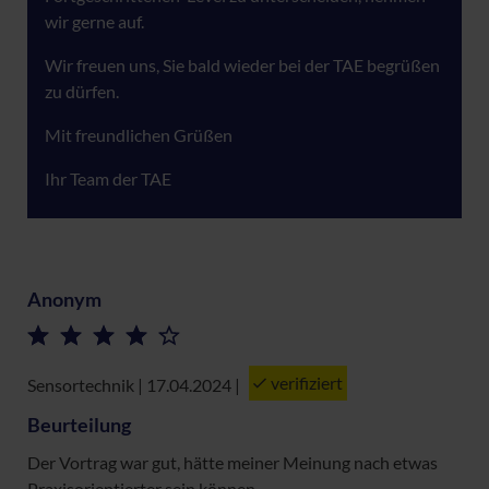
wir gerne auf.
Wir freuen uns, Sie bald wieder bei der TAE begrüßen
zu dürfen.
Mit freundlichen Grüßen
Ihr Team der TAE
Anonym
verifiziert
Sensortechnik | 17.04.2024
|
Beurteilung
Der Vortrag war gut, hätte meiner Meinung nach etwas
Praxisorientierter sein können.