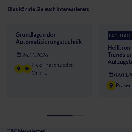
Dies könnte Sie auch interessieren:
Grundlagen der
FACHTAG
Automatisierungstechnik
Heilbron
Trends u
26.11.2026
Aufzugst
Flex: Präsenz oder
Online
02.03.
Präsen
TAE Newsletter