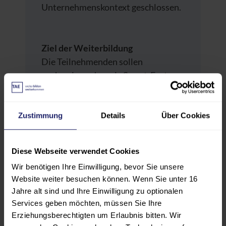
Unternehmenskontext geschlossen.
Ziel der Weiterbildung
Die Teilnehmenden sollen
nachweisen, dass sie Smart-Factory-
Konzepte eigenständig auf ein
Praxisprojekt anwenden, fundiert
ausarbeiten und in einer Online-
Zustimmung
Details
Über Cookies
Präsentation professionell
darstellen können.
Diese Webseite verwendet Cookies
Wir benötigen Ihre Einwilligung, bevor Sie unsere
Website weiter besuchen können. Wenn Sie unter 16
Voraussetzung:
Jahre alt sind und Ihre Einwilligung zu optionalen
Modul 5 kann ausschließlich
Services geben möchten, müssen Sie Ihre
gebucht und absolviert werden,
Erziehungsberechtigten um Erlaubnis bitten. Wir
wenn Modul 1–4 erfolgreich