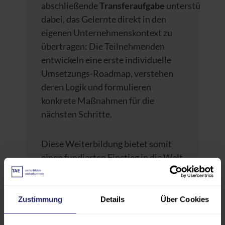
abschließende
Transferaufgabe
unterstützt
dabei, das Gelernte direkt in den
eigenen Unternehmenskontext zu
übertragen: Die Teilnehmenden
entwickeln eine erste individuelle
Umsetzungs-Roadmap, verstehen
deren Logik und formulieren
konkrete Maßnahmen für die
nächsten Schritte.
Diese Weiterbildung bietet somit
einen fundierten Einstieg in die Welt
der Smart Factory und vermittelt
sowohl theoretisches Grundwissen
als auch praktische Werkzeuge für
Zustimmung
Details
Über Cookies
die Umsetzung im eigenen