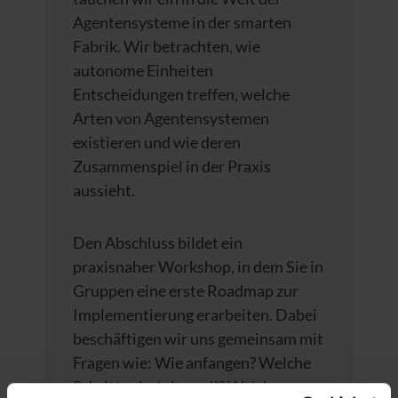
Agentensysteme in der smarten
Fabrik. Wir betrachten, wie
autonome Einheiten
Entscheidungen treffen, welche
Arten von Agentensystemen
existieren und wie deren
Zusammenspiel in der Praxis
aussieht.
Den Abschluss bildet ein
praxisnaher Workshop, in dem Sie in
Gruppen eine erste Roadmap zur
Implementierung erarbeiten. Dabei
beschäftigen wir uns gemeinsam mit
Fragen wie: Wie anfangen? Welche
Schritte sind sinnvoll? Welches