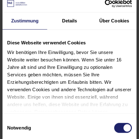
Vorgehensmodell unterstützt den
Erfolg? Ihre Ergebnisse präsentieren
Sie anschließend im Plenum.
Zustimmung
Details
Über Cookies
Diese Schulung soll Ihnen nicht nur
Diese Webseite verwendet Cookies
Wissen vermitteln, sondern auch
Wir benötigen Ihre Einwilligung, bevor Sie unsere
Inspiration und Orientierung geben
Website weiter besuchen können. Wenn Sie unter 16
– für die nächsten Schritte auf dem
Jahre alt sind und Ihre Einwilligung zu optionalen
Weg zu flexiblen und intelligenten
Services geben möchten, müssen Sie Ihre
Produktionssystemen.
Erziehungsberechtigten um Erlaubnis bitten. Wir
verwenden Cookies und andere Technologien auf unserer
Website. Einige von ihnen sind essenziell, während
Die Weiterbildung ist Teil einer
andere uns helfen, diese Website und Ihre Erfahrung zu
modular aufgebauten Reihe aus
verbessern. Personenbezogene Daten können
insgesamt fünf Modulen, wobei
verarbeitet werden (z. B. IP-Adressen), z. B. für
Einwilligungsauswahl
dieser Kurs das
Modul 3
darstellt.
personalisierte Anzeigen und Inhalte oder die Messung
Notwendig
Alternativ kann die gesamte Reihe
von Anzeigen und Inhalten. Weitere Informationen über