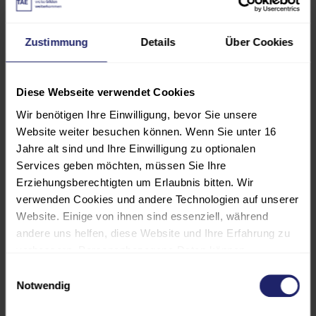
Gesetzliche Grundlagen
Zustimmung
Details
Über Cookies
Der betriebliche Störfall
Grundlagen der Arbeits- und
Diese Webseite verwendet Cookies
Betriebspsychologie
Wir benötigen Ihre Einwilligung, bevor Sie unsere
Website weiter besuchen können. Wenn Sie unter 16
Jahre alt sind und Ihre Einwilligung zu optionalen
Weitere
Services geben möchten, müssen Sie Ihre
Termine:
www.tae.de/33482
Erziehungsberechtigten um Erlaubnis bitten. Wir
verwenden Cookies und andere Technologien auf unserer
Teil D: Schwerpunkt Angewandte
Website. Einige von ihnen sind essenziell, während
Arbeitsphysiologie
andere uns helfen, diese Website und Ihre Erfahrung zu
verbessern. Personenbezogene Daten können
Gesundheitsaufklärung
verarbeitet werden (z. B. IP-Adressen), z. B. für
Einwilligungsauswahl
personalisierte Anzeigen und Inhalte oder die Messung
Notwendig
Betriebshygiene
von Anzeigen und Inhalten. Weitere Informationen über