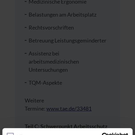
Medizinische Ergonomie
Belastungen am Arbeitsplatz
Rechtsvorschriften
Betreuung Leistungsgeminderter
Assistenz bei
arbeitsmedizinischen
Untersuchungen
TQM-Aspekte
Weitere
Termine:
www.tae.de/33481
Teil C: Schwerpunkt Arbeitsschutz
und Arbeitssicherheit