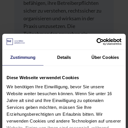
befähigen, ihre Betreiberpflichten
sicher zu verstehen, rechtssicher zu
organisieren und wirksam in der
Praxis umzusetzen. Die
Teilnehmenden erwerben ein
fundiertes Verständnis der
relevanten gesetzlichen und
organisatorischen Anforderungen
Zustimmung
Details
Über Cookies
sowie der persönlichen und
institutionellen Haftungsrisiken.
Diese Webseite verwendet Cookies
Wir benötigen Ihre Einwilligung, bevor Sie unsere
Sie lernen, Verantwortlichkeiten klar
Website weiter besuchen können. Wenn Sie unter 16
zu strukturieren,
Jahre alt sind und Ihre Einwilligung zu optionalen
Delegationsprozesse rechtssicher zu
Services geben möchten, müssen Sie Ihre
gestalten und technische sowie
Erziehungsberechtigten um Erlaubnis bitten. Wir
organisatorische Betreiberpflichten
verwenden Cookies und andere Technologien auf unserer
systematisch zu steuern. Darüber
Website. Einige von ihnen sind essenziell, während