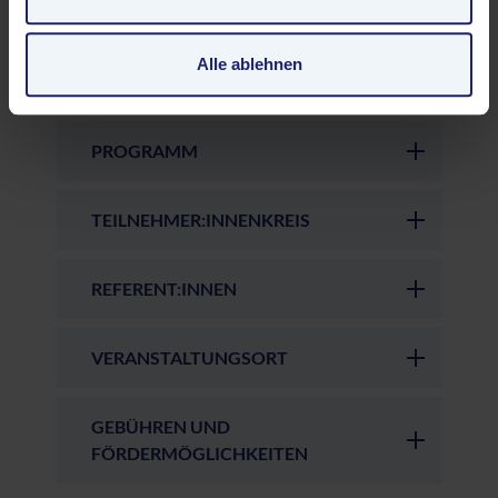
Standards ein. Es besteht beispielsweise die Gefahr,
Patientensicherheit einleiten.
dass US-Behörden personenbezogene Daten in
Überwachungsprogrammen verarbeiten, ohne dass für
Alle ablehnen
Europäerinnen und Europäer eine Klagemöglichkeit
besteht.
PROGRAMM
Datenschutzerklärung
|
Impressum
TEILNEHMER:INNENKREIS
REFERENT:INNEN
VERANSTALTUNGSORT
GEBÜHREN UND
FÖRDERMÖGLICHKEITEN