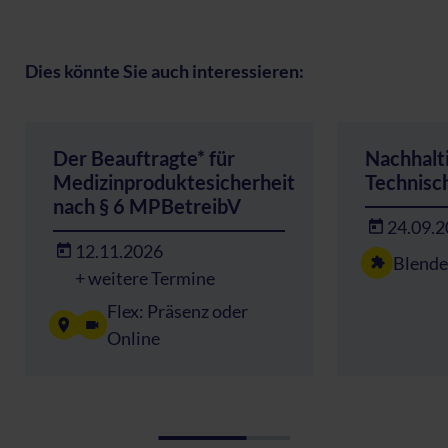
Dies könnte Sie auch interessieren:
Der Beauftragte* für
Nachhalt
Medizinproduktesicherheit
Technisc
nach § 6 MPBetreibV
24.09.
12.11.2026
Blende
+ weitere Termine
Flex: Präsenz oder
Online