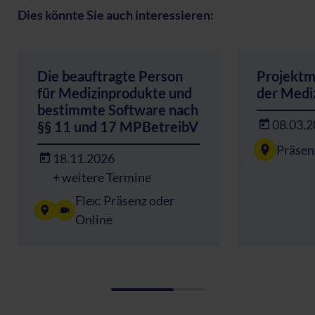
Dies könnte Sie auch interessieren:
Die beauftragte Person
Projektm
für Medizinprodukte und
der Medi
bestimmte Software nach
08.03.
§§ 11 und 17 MPBetreibV
Präsen
18.11.2026
+ weitere Termine
Flex: Präsenz oder
Online