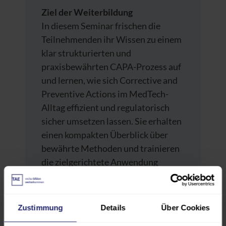
Ziel der Weiterbildung
In diesem Seminar frischen die
Teilnehmenden ihr Wissen zu einem
klar strukturierten und
praxisbewährten CAPA-Prozess auf
und lernen, wie sich Corrective and
Preventive Actions im MedTech-
Alltag effizient und regulatorisch
sicher umsetzen lassen. Sie erhalten
einen kompakten Überblick über
bewährte Methoden und trainieren
die zielgerichtete Anwendung
wichtiger CAPA-Tools, um Ursachen
von Abweichungen systematisch zu
analysieren und wirksame
Zustimmung
Details
Über Cookies
Maßnahmen abzuleiten. Außerdem