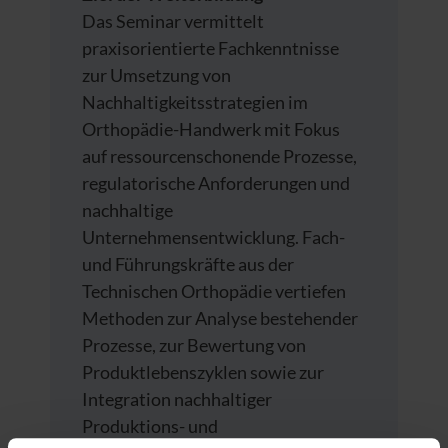
Das Seminar vermittelt
praxisorientierte Fachkenntnisse
zur Umsetzung von
Nachhaltigkeitsstrategien im
Orthopädie-Handwerk mit Fokus
auf ressourcenschonende Prozesse,
regulatorische Anforderungen und
nachhaltige
Unternehmensentwicklung. Fach-
und Führungskräfte aus der
Technischen Orthopädie vertiefen
Methoden zur Analyse bestehender
Prozesse, zur Bewertung von
Produktlebenszyklen sowie zur
Integration nachhaltiger
Produktions- und