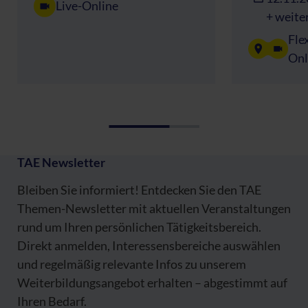
Live-Online
+ weite
Fle
Onl
TAE Newsletter
Bleiben Sie informiert! Entdecken Sie den TAE
Themen-Newsletter mit aktuellen Veranstaltungen
rund um Ihren persönlichen Tätigkeitsbereich.
Direkt anmelden, Interessensbereiche auswählen
und regelmäßig relevante Infos zu unserem
Weiterbildungsangebot erhalten – abgestimmt auf
Ihren Bedarf.