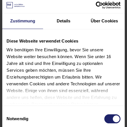
Materialstrategien in den
Betriebsalltag. Die Weiterbildung
unterstützt dabei, Nachhaltigkeit
Zustimmung
Details
Über Cookies
strukturiert, wirtschaftlich und
praxisnah in die
Hilfsmittelversorgung zu
Diese Webseite verwendet Cookies
integrieren.
Wir benötigen Ihre Einwilligung, bevor Sie unsere
Website weiter besuchen können. Wenn Sie unter 16
Nach der Weiterbildung können Sie:
Jahre alt sind und Ihre Einwilligung zu optionalen
Services geben möchten, müssen Sie Ihre
Nachhaltigkeitsstrategien im
Erziehungsberechtigten um Erlaubnis bitten. Wir
Orthopädie-Handwerk
verwenden Cookies und andere Technologien auf unserer
Website. Einige von ihnen sind essenziell, während
strukturiert umsetzen
andere uns helfen, diese Website und Ihre Erfahrung zu
Produktlebenszyklen von
verbessern. Personenbezogene Daten können
Medizinprodukten gemäß MDR
verarbeitet werden (z. B. IP-Adressen), z. B. für
Einwilligungsauswahl
personalisierte Anzeigen und Inhalte oder die Messung
bewerten
Notwendig
von Anzeigen und Inhalten. Weitere Informationen über