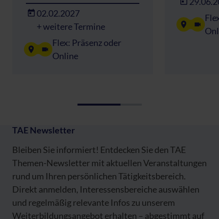
29.06.
02.02.2027
Fle
+ weitere Termine
Onl
Flex: Präsenz oder
Online
TAE Newsletter
Bleiben Sie informiert! Entdecken Sie den TAE
Themen-Newsletter mit aktuellen Veranstaltungen
rund um Ihren persönlichen Tätigkeitsbereich.
Direkt anmelden, Interessensbereiche auswählen
und regelmäßig relevante Infos zu unserem
Weiterbildungsangebot erhalten – abgestimmt auf