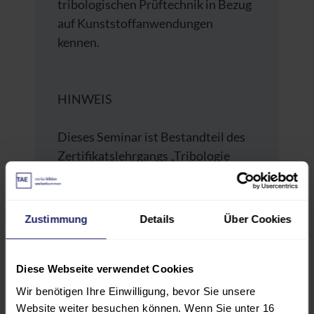
tribologischen Prüftechnik in Bezug
auf Kunststoffanwendungen
kennen.
HINWEIS
Dieses Seminar ist Bestandteil des
Zertifikatslehrgangs „Tribologie
Experte (TAE)“,
www.tae.de/60212
,
und kann auch einzeln gebucht
werden.
Zustimmung
Details
Über Cookies
Diese Webseite verwendet Cookies
Wir benötigen Ihre Einwilligung, bevor Sie unsere
PROGRAMM
Website weiter besuchen können. Wenn Sie unter 16