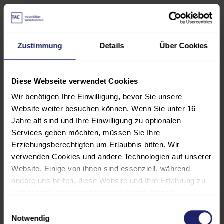
Unterrichtseinheiten anerkannt.
Diese Veranstaltung wird von der
Zustimmung
Details
Über Cookies
Architektenkammer Baden-
Württemberg als
Fort-/Weiterbildung mit einem
Diese Webseite verwendet Cookies
Umfang von 8 Unterrichtsstunden
Wir benötigen Ihre Einwilligung, bevor Sie unsere
für Mitglieder und
Website weiter besuchen können. Wenn Sie unter 16
Architekten/Stadtplaner im
Jahre alt sind und Ihre Einwilligung zu optionalen
Praktikum für alle Fachrichtungen
Services geben möchten, müssen Sie Ihre
anerkannt.
Erziehungsberechtigten um Erlaubnis bitten. Wir
verwenden Cookies und andere Technologien auf unserer
Website. Einige von ihnen sind essenziell, während
andere uns helfen, diese Website und Ihre Erfahrung zu
verbessern. Personenbezogene Daten können
PROGRAMM
verarbeitet werden (z. B. IP-Adressen), z. B. für
Einwilligungsauswahl
personalisierte Anzeigen und Inhalte oder die Messung
Notwendig