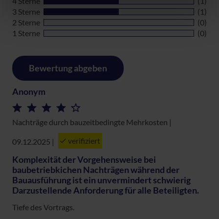
4 Sterne
(1)
3 Sterne
(1)
Datenschutzerklärung
|
Impressum
2 Sterne
(0)
1 Sterne
(0)
Bewertung abgeben
Anonym
Nachträge durch bauzeitbedingte Mehrkosten |
verifiziert
09.12.2025
|
Komplexität der Vorgehensweise bei
baubetriebkichen Nachträgen während der
Bauausführung ist ein unvermindert schwierig
Darzustellende Anforderung für alle Beteiligten.
Tiefe des Vortrags.