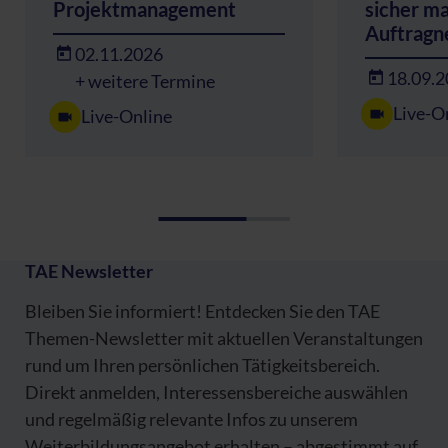
Projektmanagement
sicher ma
Auftrag
02.11.2026
18.09.
+ weitere Termine
Live-O
Live-Online
TAE Newsletter
Bleiben Sie informiert! Entdecken Sie den TAE
Themen-Newsletter mit aktuellen Veranstaltungen
rund um Ihren persönlichen Tätigkeitsbereich.
Direkt anmelden, Interessensbereiche auswählen
und regelmäßig relevante Infos zu unserem
Weiterbildungsangebot erhalten – abgestimmt auf