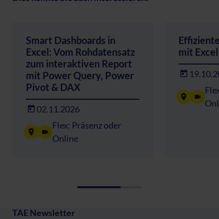
Smart Dashboards in
Effizient
Excel: Vom Rohdatensatz
mit Excel
zum interaktiven Report
19.10.
mit Power Query, Power
Pivot & DAX
Fle
Onl
02.11.2026
Flex: Präsenz oder
Online
TAE Newsletter