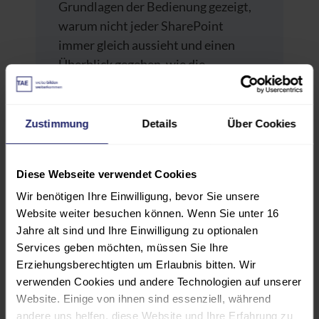
Grundlagen der Bedienung gezeigt,
warum nicht jeder SharePoint
immer gleich aussieht und einen
Überblick gegeben, wie die
wichtigsten Funktionen bei der
Zusammenarbeit mit dem Team
helfen. Die Teilnehmer*innen
Zustimmung
Details
Über Cookies
erfahren, wie Dokumente
hochgeladen werden, gemeinsam in
Diese Webseite verwendet Cookies
Web-App oder Desktop-App
Wir benötigen Ihre Einwilligung, bevor Sie unsere
gearbeitet wird, Aus- und
Website weiter besuchen können. Wenn Sie unter 16
Einchecken und wie mit dem
Jahre alt sind und Ihre Einwilligung zu optionalen
Versionsverlauf bei Änderungen
Services geben möchten, müssen Sie Ihre
jederzeit auch ein früher Stand
Erziehungsberechtigten um Erlaubnis bitten. Wir
angesehen werden kann.
verwenden Cookies und andere Technologien auf unserer
Website. Einige von ihnen sind essenziell, während
andere uns helfen, diese Website und Ihre Erfahrung zu