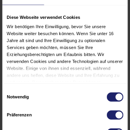
Ereignisse zu starten, Live-
Ereignisse abzuschließen und
Diese Webseite verwendet Cookies
Inhalte herunterzuladen.
Wir benötigen Ihre Einwilligung, bevor Sie unsere
Website weiter besuchen können. Wenn Sie unter 16
Jahre alt sind und Ihre Einwilligung zu optionalen
Services geben möchten, müssen Sie Ihre
PROGRAMM
Erziehungsberechtigten um Erlaubnis bitten. Wir
verwenden Cookies und andere Technologien auf unserer
Website. Einige von ihnen sind essenziell, während
TEILNEHMER:INNENKREIS
andere uns helfen, diese Website und Ihre Erfahrung zu
verbessern. Personenbezogene Daten können
verarbeitet werden (z. B. IP-Adressen), z. B. für
REFERENT:INNEN
Einwilligungsauswahl
personalisierte Anzeigen und Inhalte oder die Messung
Notwendig
von Anzeigen und Inhalten. Weitere Informationen über
VERANSTALTUNGSORT
die Verwendung Ihrer Daten finden Sie in unserer
Präferenzen
Datenschutzerklärung. Es besteht keine Verpflichtung, in
die Verarbeitung Ihrer Daten einzuwilligen, um dieses
GEBÜHREN UND