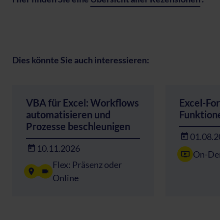
Dies könnte Sie auch interessieren:
VBA für Excel: Workflows
Excel-Fo
automatisieren und
Funktion
Prozesse beschleunigen
01.08.
10.11.2026
On-De
Flex: Präsenz oder
Online