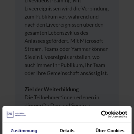
Livevideostreaming. Mit
Liveereignissen wird die Verbindung
zum Publikum vor, während und
nach den Liveereignissen über den
gesamten Lebenszyklus des
Anlasses gefördert. Mit Microsoft
Stream, Teams oder Yammer können
Sie ein Liveereignis erstellen, wo
auch immer Ihr Publikum, Ihr Team
oder Ihre Gemeinschaft ansässig ist.
Ziel der Weiterbildung
Die Teilnehmer*innen erlenen in
diesem On Demand Seminar
ortsunabhängig Liveereignisse zu
erklären und zu planen, die
Produzentenrolle zu verstehen, Live-
Zustimmung
Details
Über Cookies