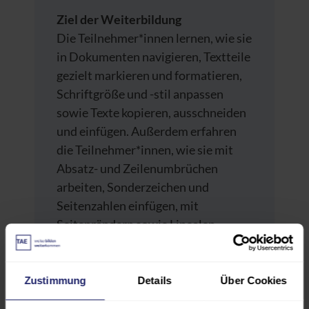
Ziel der Weiterbildung
Die Teilnehmer*innen lernen, wie sie
in Dokumenten navigieren, Textteile
gezielt markieren und formatieren,
Schriftgröße und -stil anpassen
sowie Texte kopieren, ausschneiden
und einfügen. Außerdem erfahren
die Teilnehmer*innen, wie sie mit
Absatz- und Zeilenumbrüchen
arbeiten, Sonderzeichen und
Seitenzahlen einfügen, mit
Seitenrändern sowie Linealen
arbeiten und erhalten einen
Überblick über die weiteren
Funktionen von Word.
Zustimmung
Details
Über Cookies