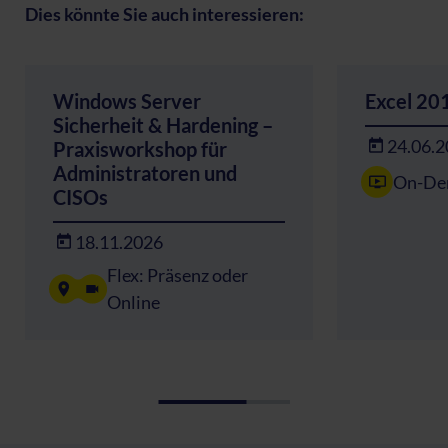
Dies könnte Sie auch interessieren:
Windows Server
Excel 20
Sicherheit & Hardening –
24.06.
Praxisworkshop für
Administratoren und
On-De
CISOs
18.11.2026
Flex: Präsenz oder
Online