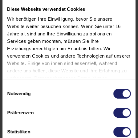
Diese Webseite verwendet Cookies
Wir benötigen Ihre Einwilligung, bevor Sie unsere
PROGRAMM
Website weiter besuchen können. Wenn Sie unter 16
Jahre alt sind und Ihre Einwilligung zu optionalen
Services geben möchten, müssen Sie Ihre
TEILNEHMER:INNENKREIS
Erziehungsberechtigten um Erlaubnis bitten. Wir
verwenden Cookies und andere Technologien auf unserer
REFERENT:INNEN
Website. Einige von ihnen sind essenziell, während
andere uns helfen, diese Website und Ihre Erfahrung zu
verbessern. Personenbezogene Daten können
VERANSTALTUNGSORT
verarbeitet werden (z. B. IP-Adressen), z. B. für
Einwilligungsauswahl
personalisierte Anzeigen und Inhalte oder die Messung
Notwendig
von Anzeigen und Inhalten. Weitere Informationen über
GEBÜHREN UND
die Verwendung Ihrer Daten finden Sie in unserer
FÖRDERMÖGLICHKEITEN
Präferenzen
Datenschutzerklärung. Es besteht keine Verpflichtung, in
die Verarbeitung Ihrer Daten einzuwilligen, um dieses
Angebot zu nutzen. Sie können Ihre Auswahl jederzeit
Statistiken
unter "Cookies" (im Footer) widerrufen oder anpassen.