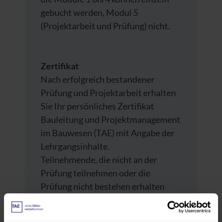
gebucht werden, Modul 5
(Projektarbeit und Prüfung) nicht.
Zertifikat
Nach erfolgreich bestandener
Prüfung und Projektarbeit erhalten
Sie Ihr persönliches Zertifikat
Bauleitung und Projektmanagement
im Bauwesen (TAE) mit Angabe der
Lehrgangsinhalte.
Teilnehmende, die nicht an der
Prüfung teilnehmen oder die
Prüfung nicht bestehen erhalten
eine Teilnahmebestätigung mit
Angabe der Dauer und Inhalte des