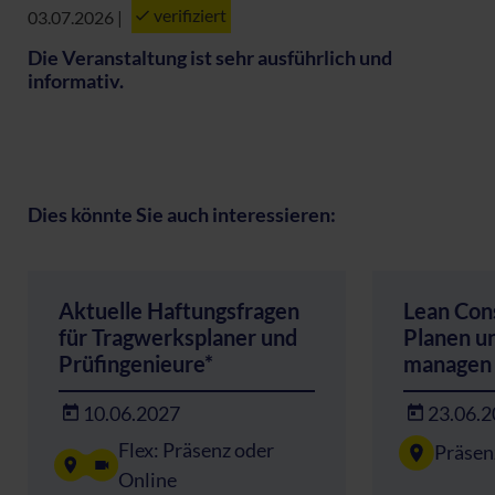
verifiziert
03.07.2026
|
Die Veranstaltung ist sehr ausführlich und
informativ.
Dies könnte Sie auch interessieren:
Aktuelle Haftungsfragen
Lean Con
für Tragwerksplaner und
Planen u
Prüfingenieure*
managen
10.06.2027
23.06.
Flex: Präsenz oder
Präsen
Online