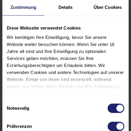
Lehrgangs.
Zustimmung
Details
Über Cookies
Hinweis
Der Lehrgang ist gemäß der
Diese Webseite verwendet Cookies
Weiterbildungsordnung der
Wir benötigen Ihre Einwilligung, bevor Sie unsere
Ingenieurkammer Baden-
Website weiter besuchen können. Wenn Sie unter 16
Württemberg und der Bayerischen
Jahre alt sind und Ihre Einwilligung zu optionalen
Ingenieurekammer-Bau anerkannt.
Services geben möchten, müssen Sie Ihre
Der Lehrgang ist gemäß der
Erziehungsberechtigten um Erlaubnis bitten. Wir
verwenden Cookies und andere Technologien auf unserer
Weiterbildungsordnung der
Website. Einige von ihnen sind essenziell, während
Ingenieurkammer-Bau Nordrhein-
andere uns helfen, diese Website und Ihre Erfahrung zu
Westfalen mit 80
verbessern. Personenbezogene Daten können
Unterrichtseinheiten anerkannt.
verarbeitet werden (z. B. IP-Adressen), z. B. für
Einwilligungsauswahl
personalisierte Anzeigen und Inhalte oder die Messung
Notwendig
Diese Veranstaltung wird von der
von Anzeigen und Inhalten. Weitere Informationen über
Architektenkammer Baden-
die Verwendung Ihrer Daten finden Sie in unserer
Präferenzen
Württemberg als
Datenschutzerklärung. Es besteht keine Verpflichtung, in