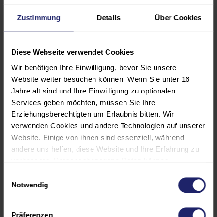
vermeiden
Zustimmung
Details
Über Cookies
erhalten praxistaugliche
Werkzeuge für kleine und mittlere
Diese Webseite verwendet Cookies
Projekte in der MedTech
Wir benötigen Ihre Einwilligung, bevor Sie unsere
Website weiter besuchen können. Wenn Sie unter 16
Methoden:
Jahre alt sind und Ihre Einwilligung zu optionalen
Services geben möchten, müssen Sie Ihre
Impulsvortrag, Gruppenarbeit mit
Erziehungsberechtigten um Erlaubnis bitten. Wir
praktischen Übungen, Tipps und
verwenden Cookies und andere Technologien auf unserer
Tricks zur praktischen Umsetzung.
Website. Einige von ihnen sind essenziell, während
andere uns helfen, diese Website und Ihre Erfahrung zu
verbessern. Personenbezogene Daten können
Die vorgestellten Werkzeuge und
verarbeitet werden (z. B. IP-Adressen), z. B. für
Einwilligungsauswahl
Methoden wenden Sie im Workshop
personalisierte Anzeigen und Inhalte oder die Messung
Notwendig
direkt auf Ihre eigenen Projekte und
von Anzeigen und Inhalten. Weitere Informationen über
Aufgaben an und üben an Ihren
die Verwendung Ihrer Daten finden Sie in unserer
Präferenzen