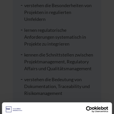
verstehen die Besonderheiten von
Projekten in regulierten
Umfeldern
lernen regulatorische
Anforderungen systematisch in
Projekte zu integrieren
kennen die Schnittstellen zwischen
Projektmanagement, Regulatory
Affairs und Qualitätsmanagement
verstehen die Bedeutung von
Dokumentation, Traceability und
Risikomanagement
können typische Projektfehler in
MDR-relevanten Projekten