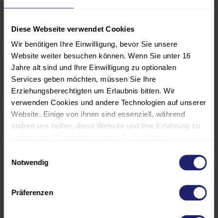
vermeiden
erhalten praxistaugliche
Diese Webseite verwendet Cookies
Werkzeuge für kleine und mittlere
Wir benötigen Ihre Einwilligung, bevor Sie unsere
Projekte in der MedTech
Website weiter besuchen können. Wenn Sie unter 16
Jahre alt sind und Ihre Einwilligung zu optionalen
Services geben möchten, müssen Sie Ihre
Methoden:
Erziehungsberechtigten um Erlaubnis bitten. Wir
verwenden Cookies und andere Technologien auf unserer
Impulsvortrag, Gruppenarbeit mit
Website. Einige von ihnen sind essenziell, während
praktischen Übungen, Tipps und
andere uns helfen, diese Website und Ihre Erfahrung zu
Tricks zur praktischen Umsetzung.
verbessern. Personenbezogene Daten können
verarbeitet werden (z. B. IP-Adressen), z. B. für
Einwilligungsauswahl
personalisierte Anzeigen und Inhalte oder die Messung
Notwendig
Die vorgestellten Werkzeuge und
von Anzeigen und Inhalten. Weitere Informationen über
Methoden wenden Sie im Workshop
die Verwendung Ihrer Daten finden Sie in unserer
direkt auf Ihre eigenen Projekte und
Präferenzen
Datenschutzerklärung. Es besteht keine Verpflichtung, in
Aufgaben an und üben an Ihren
die Verarbeitung Ihrer Daten einzuwilligen, um dieses