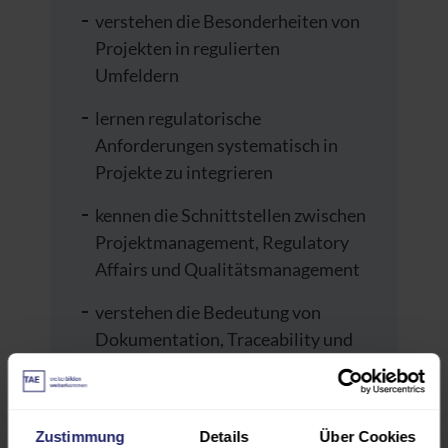
verstehen die Besonderheiten von
Projekten in regulierten
Umfeldern
lernen regulatorische
Anforderungen systematisch in
Projekte zu integrieren
kennen die Schnittstellen zwischen
Projektmanagement, Regulatory
Affairs und Qualitätsmanagement
verstehen die Bedeutung von
Dokumentation, Traceability und
Risikomanagement
können typische Projektfehler in
MDR-relevanten Projekten
Zustimmung
Details
Über Cookies